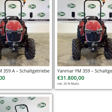
Produkte
in
aufsteigender
Reihenfolge
zu
sortieren
 359 A – Schaltgetriebe
Yanmar YM 359 – Schaltge
00
€
31.800,00
.
inkl. 20 % MwSt.