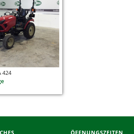
 424
ge
ICHES
ÖFFNUNGSZEITEN