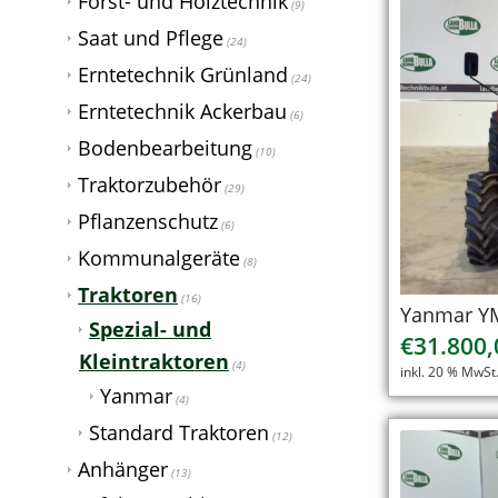
Forst- und Holztechnik
(9)
Saat und Pflege
(24)
Erntetechnik Grünland
(24)
Erntetechnik Ackerbau
(6)
Bodenbearbeitung
(10)
Traktorzubehör
(29)
Pflanzenschutz
(6)
Kommunalgeräte
(8)
Traktoren
(16)
Yanmar YM
Spezial- und
€
31.800,
Kleintraktoren
(4)
inkl. 20 % MwSt
Yanmar
(4)
Standard Traktoren
(12)
Anhänger
(13)