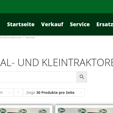
Startseite
Verkauf
Service
Ersatz
nd Kleintraktoren
/
Yanmar
IAL- UND KLEINTRAKTO
ch
Zeige
30 Produkte pro Seite
Klicke,
um
die