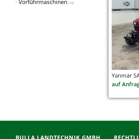
Vorführmaschinen
(18)
Yanmar SA
auf Anfra
BULLA LANDTECHNIK GMBH
RECHTL