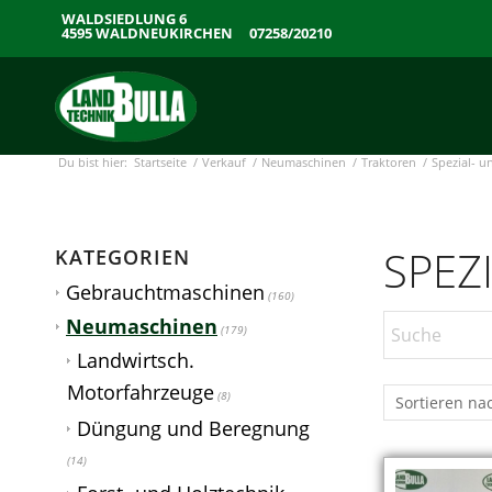
WALDSIEDLUNG 6
4595 WALDNEUKIRCHEN
07258/20210
Du bist hier:
Startseite
/
Verkauf
/
Neumaschinen
/
Traktoren
/
Spezial- u
SPEZ
KATEGORIEN
Gebrauchtmaschinen
(160)
Neumaschinen
(179)
Landwirtsch.
Motorfahrzeuge
(8)
Sortieren na
Düngung und Beregnung
(14)