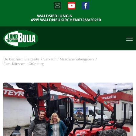
WALDSIEDLUNG 6
4595 WALDNEUKIRCHEN
07258/20210
Du bist hier:
Startseite
/
Verkauf
/
Maschinenübergaben
/
Fam. Klinsner – Grünburg