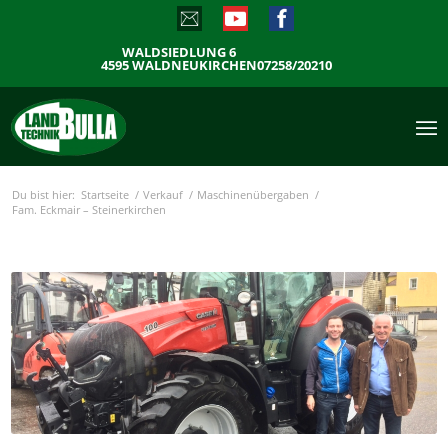
WALDSIEDLUNG 6
4595 WALDNEUKIRCHEN
07258/20210
Du bist hier:
Startseite
/
Verkauf
/
Maschinenübergaben
/
Fam. Eckmair – Steinerkirchen