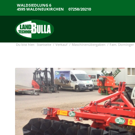
WALDSIEDLUNG 6
4595 WALDNEUKIRCHEN
07258/20210
Du bist hier:
Startseite
/
Verkauf
/
Maschinenübergaben
/
Fam. Dorninger 