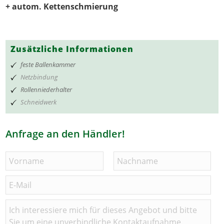
+ autom. Kettenschmierung
Zusätzliche Informationen
feste Ballenkammer
Netzbindung
Rollenniederhalter
Schneidwerk
Anfrage an den Händler!
N
a
m
V
E
N
e
o
-
a
*
r
M
c
K
n
a
h
o
a
i
n
m