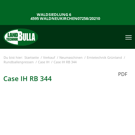
WALDSIEDLUNG 6
4595 WALDNEUKIRCHEN
07258/20210
Du bist hier:
Startseite
/
Verkauf
/
Neumaschinen
/
Erntetechnik Grünland
/
Rundballenpressen
/
Case IH
/
Case IH RB 344
PDF
Case IH RB 344